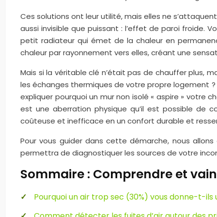
Ces solutions ont leur utilité, mais elles ne s’attaqu
aussi invisible que puissant : l’effet de paroi froide
petit radiateur qui émet de la chaleur en permanence. 
chaleur par rayonnement vers elles, créant une sensati
Mais si la véritable clé n’était pas de chauffer plus,
les échanges thermiques de votre propre logement ? Ce
expliquer pourquoi un mur non isolé « aspire » votre ch
est une aberration physique qu’il est possible de 
coûteuse et inefficace en un confort durable et ressen
Pour vous guider dans cette démarche, nous allons 
permettra de diagnostiquer les sources de votre inconfo
Sommaire : Comprendre et vaincr
Pourquoi un air trop sec (30%) vous donne-t-ils
Comment détecter les fuites d’air autour des pri