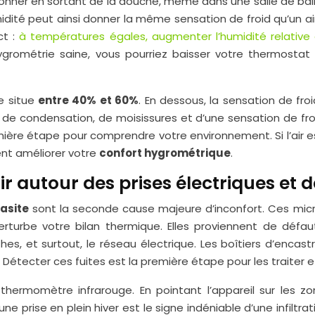
onner en sortant de la douche, même dans une salle de bain
’humidité peut ainsi donner la même sensation de froid qu’un 
ct :
à températures égales, augmenter l’humidité relati
hygrométrie saine, vous pourriez baisser votre thermosta
se situe
entre 40% et 60%
. En dessous, la sensation de fro
e de condensation, de moisissures et d’une sensation de f
ière étape pour comprendre votre environnement. Si l’air 
ent améliorer votre
confort hygrométrique
.
r autour des prises électriques et d
rasite
sont la seconde cause majeure d’inconfort. Ces micro
erturbe votre bilan thermique. Elles proviennent de défaut
thes, et surtout, le réseau électrique. Les boîtiers d’encas
. Détecter ces fuites est la première étape pour les traiter 
thermomètre infrarouge. En pointant l’appareil sur les z
e prise en plein hiver est le signe indéniable d’une infiltrat