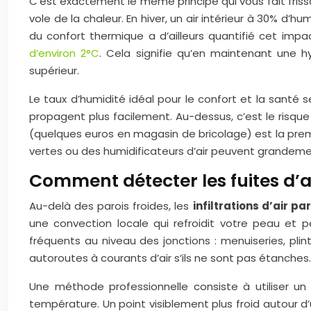
C’est exactement le même principe qui vous fait friss
vole de la chaleur. En hiver, un air intérieur à 30% d
du confort thermique a d’ailleurs quantifié cet impa
d’environ 2°C
. Cela signifie qu’en maintenant une 
supérieur.
Le taux d’humidité idéal pour le confort et la santé 
propagent plus facilement. Au-dessus, c’est le risqu
(quelques euros en magasin de bricolage) est la prem
vertes ou des humidificateurs d’air peuvent grandem
Comment détecter les fuites d’ai
Au-delà des parois froides, les
infiltrations d’air pa
une convection locale qui refroidit votre peau et p
fréquents au niveau des jonctions : menuiseries, plin
autoroutes à courants d’air s’ils ne sont pas étanches
Une méthode professionnelle consiste à utiliser un 
température. Un point visiblement plus froid autour d’un