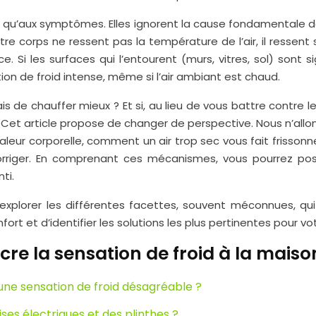
ent qu’aux symptômes. Elles ignorent la cause fondamentale 
. Votre corps ne ressent pas la température de l’air, il ress
Si les surfaces qui l’entourent (murs, vitres, sol) sont sig
on de froid intense, même si l’air ambiant est chaud.
 mais de chauffer mieux ? Et si, au lieu de vous battre contr
t article propose de changer de perspective. Nous n’allons
aleur corporelle, comment un air trop sec vous fait frissonn
corriger. En comprenant ces mécanismes, vous pourrez po
ti.
explorer les différentes facettes, souvent méconnues, qu
rt et d’identifier les solutions les plus pertinentes pour vo
e la sensation de froid à la maiso
 une sensation de froid désagréable ?
ses électriques et des plinthes ?