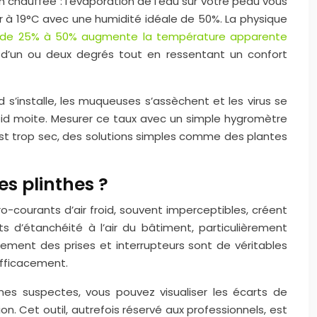
 chauffée : l’évaporation de l’eau sur votre peau vous
air à 19°C avec une humidité idéale de 50%. La physique
ve de 25% à 50% augmente la température apparente
t d’un ou deux degrés tout en ressentant un confort
id s’installe, les muqueuses s’assèchent et les virus se
roid moite. Mesurer ce taux avec un simple hygromètre
est trop sec, des solutions simples comme des plantes
es plinthes ?
-courants d’air froid, souvent imperceptibles, créent
s d’étanchéité à l’air du bâtiment, particulièrement
trement des prises et interrupteurs sont de véritables
efficacement.
ones suspectes, vous pouvez visualiser les écarts de
ion. Cet outil, autrefois réservé aux professionnels, est