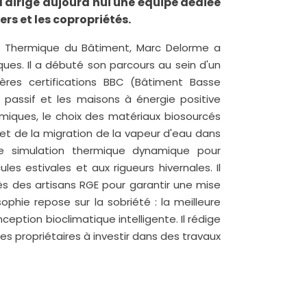
l dirige aujourd'hui une équipe dédiée
ers et les copropriétés.
on Thermique du Bâtiment, Marc Delorme a
ues. Il a débuté son parcours au sein d'un
ières certifications BBC (Bâtiment Basse
passif et les maisons à énergie positive
rmiques, le choix des matériaux biosourcés
r et de la migration de la vapeur d'eau dans
 de simulation thermique dynamique pour
s estivales et aux rigueurs hivernales. Il
s des artisans RGE pour garantir une mise
sophie repose sur la sobriété : la meilleure
ption bioclimatique intelligente. Il rédige
les propriétaires à investir dans des travaux