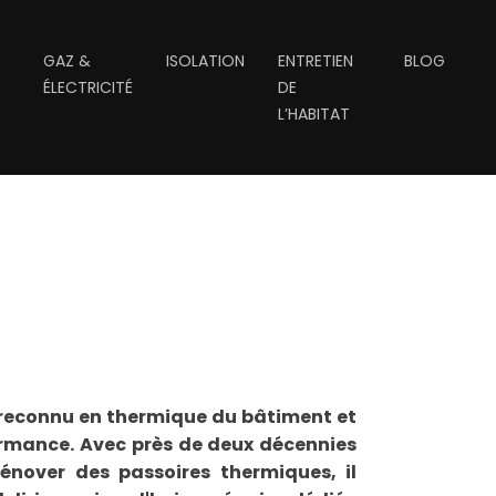
GAZ &
ISOLATION
ENTRETIEN
BLOG
ÉLECTRICITÉ
DE
L’HABITAT
t reconnu en thermique du bâtiment et
formance. Avec près de deux décennies
énover des passoires thermiques, il