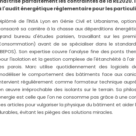
maîtrise parfaitement les contraintes de la RE2020. I
à l'audit énergétique réglementaire pour les particuli
Diplômé de l'INSA Lyon en Génie Civil et Urbanisme, opti
consacré sa carrière à la chasse aux déperditions énergétiq
grand bureau d'études parisien, travaillant sur les prem
Consommation) avant de se spécialiser dans le standard 
(BEPOS). Son expertise couvre l'analyse fine des ponts the
pour l'isolation et la gestion complexe de l'étanchéité à l'ai
les parois. Marc utilise quotidiennement des logiciels
modéliser le comportement des bâtiments face aux canicule
intervient régulièrement comme formateur technique auprè
en œuvre irréprochable des isolants sur le terrain. Sa philo
énergie est celle que l'on ne consomme pas grâce à une conce
ces articles pour vulgariser la physique du bâtiment et aider 
durables, évitant les pièges des solutions miracles.