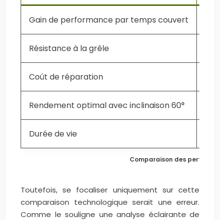
Gain de performance par temps couvert
Réf
Résistance à la grêle
Exc
Coût de réparation
Sim
Rendement optimal avec inclinaison 60°
Trè
Durée de vie
20-
Comparaison des performanc
Toutefois, se focaliser uniquement sur cette
comparaison technologique serait une erreur.
Comme le souligne une analyse éclairante de