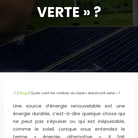
VERTE » ?
/
Blog
/ Quels sont les critères du label « électricité verte » ?
Une source d’énergie renouvelable est une
énergie durable, c’est-à-dire quelque chose qui
ne peut pas s’épuiser ou qui est inépuisable,
comme le soleil. Lorsque vous entendez le
terme « énergie alternative », il fait